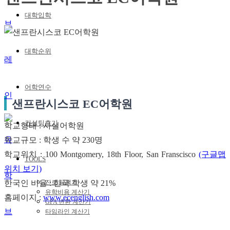
대학입학
대학순위
어학연수
샌프란시스코 EC어학원
컨설팅후기
학교형태 : 사설어학원
학교규모 : 학생 수 약 230명
학교위치 : 100 Montgomery, 18th Floor, San Franscisco
(구글맵
TOOLS
위치 보기)
한국인 비율 : 한국 학생 약 21%
진로 탐색기
유학비용 계산기
홈페이지 :
www.ecenglish.com
GPA 변환 계산기
타임라인 계산기