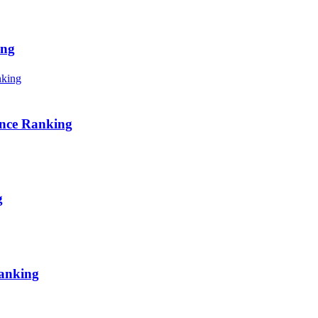
ing
e Ranking
g
nking