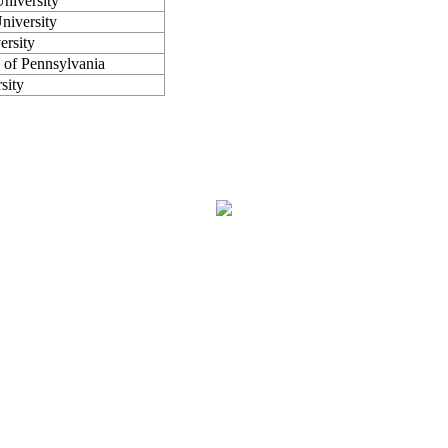
niversity
niversity
ersity
y of Pennsylvania
sity