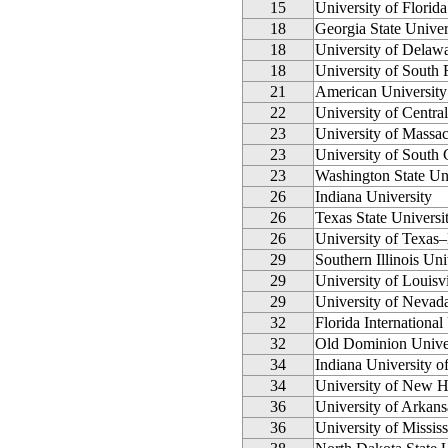
15
University of Florida
18
Georgia State Univer
18
University of Delaw
18
University of South 
21
American University
22
University of Central
23
University of Massa
23
University of South 
23
Washington State Un
26
Indiana University
26
Texas State Universi
26
University of Texas–
29
Southern Illinois Un
29
University of Louisvi
29
University of Nevad
32
Florida International
32
Old Dominion Unive
34
Indiana University o
34
University of New 
36
University of Arkans
36
University of Mississ