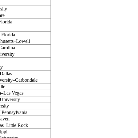
sity
are
Florida
 Florida
chusetts–Lowell
Carolina
iversity
ty
Dallas
iversity–Carbondale
lle
a–Las Vegas
 University
rsity
f Pennsylvania
Haven
as–Little Rock
ippi