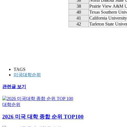
38
North Dakota State U
38
Prairie View A&M U
40
Texas Southern Univ
41
California Universit
42
Tarleton State Univer
TAGS
미국대학순위
관련글 보기
대학순위
2026 미국 대학 종합 순위 TOP100