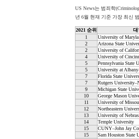
US News는 범죄학(Crimin
년 6월 현재 기준 가장 최신
2021 순위
대
1
University of Maryl
2
Arizona State Univer
2
University of Califor
4
University of Cincinn
5
Pennsylvania State U
5
University at Alba
7
Florida State Univers
7
Rutgers University
9
Michigan State Unive
10
George Mason Unive
11
University of Missou
12
Northeastern Univers
13
University of Nebr
14
Temple University
15
CUNY–John Jay Colle
15
Sam Houston State U