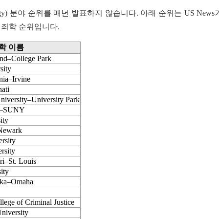
ology) 분야 순위를 매년 발표하지 않습니다. 아래 순위는 US News가
 범죄학 순위입니다.
학 이름
and–College Park
sity
nia–Irvine
ati
niversity–University Park
ny–SUNY
ity
–Newark
rsity
rsity
ri–St. Louis
ity
aska–Omaha
ge of Criminal Justice
niversity