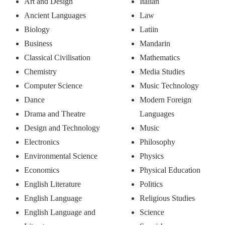
Art and Design
Italian
Ancient Languages
Law
Biology
Latiin
Business
Mandarin
Classical Civilisation
Mathematics
Chemistry
Media Studies
Computer Science
Music Technology
Dance
Modern Foreign
Drama and Theatre
Languages
Design and Technology
Music
Electronics
Philosophy
Environmental Science
Physics
Economics
Physical Education
English Literature
Politics
English Language
Religious Studies
English Language and
Science