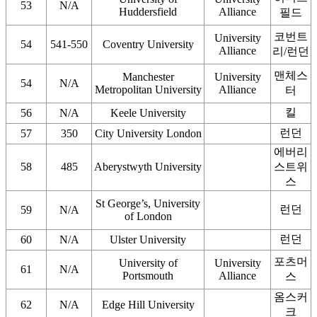
53
N/A
Huddersfield
Alliance
필드
코번트
University
54
541-550
Coventry University
Alliance
리/런던
맨체스
Manchester
University
54
N/A
Metropolitan University
Alliance
터
킬
56
N/A
Keele University
런던
57
350
City University London
에버리
58
485
Aberystwyth University
스트위
스
St George’s, University
런던
59
N/A
of London
런던
60
N/A
Ulster University
포츠머
University of
University
61
N/A
Portsmouth
Alliance
스
옴스커
62
N/A
Edge Hill University
크