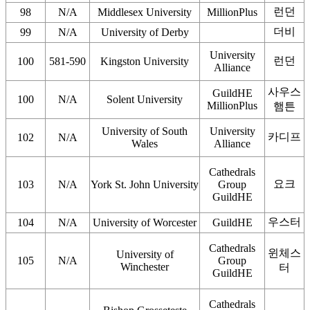
런던
98
N/A
Middlesex University
MillionPlus
더비
99
N/A
University of Derby
University
런던
100
581-590
Kingston University
Alliance
사우스
GuildHE
100
N/A
Solent University
MillionPlus
햄튼
University of South
University
카디프
102
N/A
Wales
Alliance
Cathedrals
요크
103
N/A
York St. John University
Group
GuildHE
우스터
104
N/A
University of Worcester
GuildHE
Cathedrals
윈체스
University of
105
N/A
Group
Winchester
터
GuildHE
Cathedrals