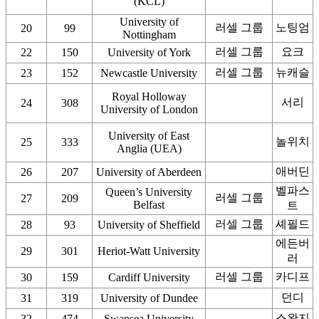
(KCL)
University of
러셀 그룹
노팅엄
20
99
Nottingham
러셀 그룹
요크
22
150
University of York
러셀 그룹
뉴캐슬
23
152
Newcastle University
Royal Holloway
서리
24
308
University of London
University of East
놀위치
25
333
Anglia (UEA)
애버딘
26
207
University of Aberdeen
벨파스
Queen’s University
러셀 그룹
27
209
Belfast
트
러셀 그룹
셰필드
28
93
University of Sheffield
에든버
29
301
Heriot-Watt University
러
러셀 그룹
카디프
30
159
Cardiff University
던디
31
319
University of Dundee
스완지
32
474
Swansea University