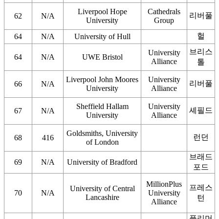
Liverpool Hope
Cathedrals
리버풀
62
N/A
University
Group
헐
64
N/A
University of Hull
브리스
University
64
N/A
UWE Bristol
Alliance
톨
Liverpool John Moores
University
리버풀
66
N/A
University
Alliance
Sheffield Hallam
University
셰필드
67
N/A
University
Alliance
Goldsmiths, University
런던
68
416
of London
브래드
69
N/A
University of Bradford
포드
MillionPlus
프레스
University of Central
70
N/A
University
Lancashire
턴
Alliance
플리머