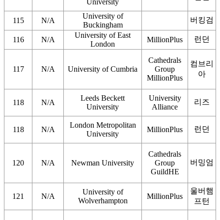
University
University of
버킹검
115
N/A
Buckingham
University of East
런던
116
N/A
MillionPlus
London
Cathedrals
컴브리
117
N/A
University of Cumbria
Group
아
MillionPlus
Leeds Beckett
University
리즈
118
N/A
University
Alliance
London Metropolitan
런던
118
N/A
MillionPlus
University
Cathedrals
버밍엄
120
N/A
Newman University
Group
GuildHE
울버햄
University of
121
N/A
MillionPlus
Wolverhampton
프턴