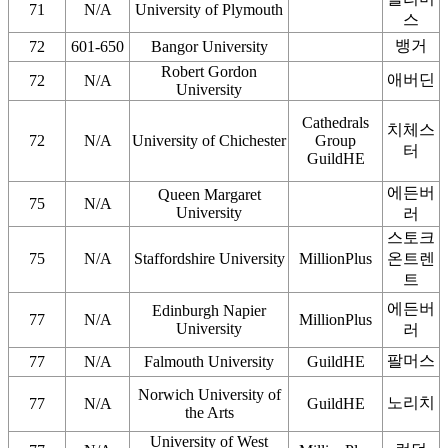
71
N/A
University of Plymouth
스
뱅거
72
601-650
Bangor University
Robert Gordon
애버딘
72
N/A
University
Cathedrals
치체스
72
N/A
University of Chichester
Group
터
GuildHE
에든버
Queen Margaret
75
N/A
University
러
스토크
75
N/A
Staffordshire University
MillionPlus
온트렌
트
에든버
Edinburgh Napier
77
N/A
MillionPlus
University
러
팔머스
77
N/A
Falmouth University
GuildHE
Norwich University of
노리치
77
N/A
GuildHE
the Arts
University of West