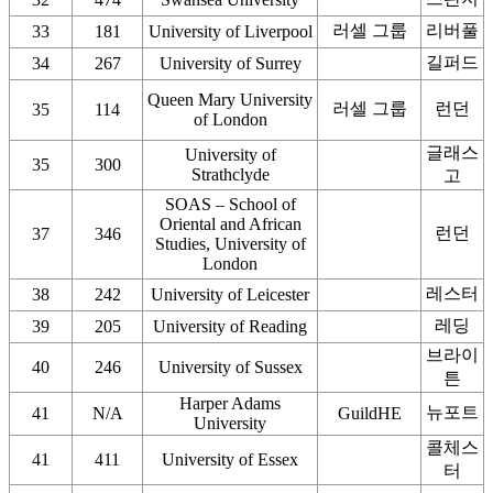
러셀 그룹
리버풀
33
181
University of Liverpool
길퍼드
34
267
University of Surrey
Queen Mary University
러셀 그룹
런던
35
114
of London
글래스
University of
35
300
Strathclyde
고
SOAS – School of
Oriental and African
런던
37
346
Studies, University of
London
레스터
38
242
University of Leicester
레딩
39
205
University of Reading
브라이
40
246
University of Sussex
튼
Harper Adams
뉴포트
41
N/A
GuildHE
University
콜체스
41
411
University of Essex
터