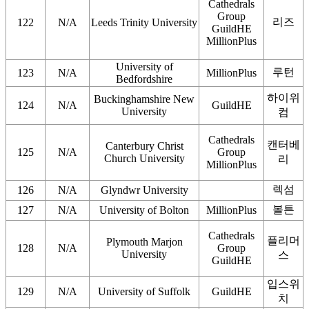
Cathedrals
Group
리즈
122
N/A
Leeds Trinity University
GuildHE
MillionPlus
University of
루턴
123
N/A
MillionPlus
Bedfordshire
하이위
Buckinghamshire New
124
N/A
GuildHE
University
컴
Cathedrals
캔터베
Canterbury Christ
125
N/A
Group
Church University
리
MillionPlus
렉섬
126
N/A
Glyndwr University
볼튼
127
N/A
University of Bolton
MillionPlus
Cathedrals
플리머
Plymouth Marjon
128
N/A
Group
University
스
GuildHE
입스위
129
N/A
University of Suffolk
GuildHE
치