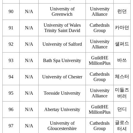
University of
University
런던
90
N/A
Greenwich
Alliance
University of Wales
Cathedrals
카마던
91
N/A
Trinity Saint David
Group
University
샐퍼드
92
N/A
University of Salford
Alliance
GuildHE
바쓰
93
N/A
Bath Spa University
MillionPlus
Cathedrals
체스터
94
N/A
University of Chester
Group
미들즈
University
95
N/A
Teesside University
Alliance
버러
GuildHE
던디
96
N/A
Abertay University
MillionPlus
글로스
University of
Cathedrals
97
N/A
Gloucestershire
Group
터셔