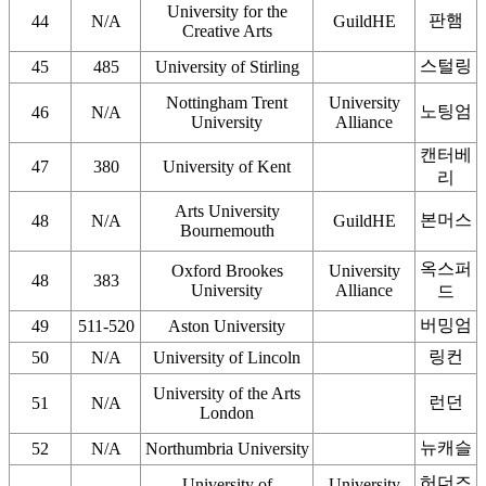
University for the
판햄
44
N/A
GuildHE
Creative Arts
스털링
45
485
University of Stirling
Nottingham Trent
University
노팅엄
46
N/A
University
Alliance
캔터베
47
380
University of Kent
리
Arts University
본머스
48
N/A
GuildHE
Bournemouth
옥스퍼
Oxford Brookes
University
48
383
University
Alliance
드
버밍엄
49
511-520
Aston University
링컨
50
N/A
University of Lincoln
University of the Arts
런던
51
N/A
London
뉴캐슬
52
N/A
Northumbria University
허더즈
University of
University