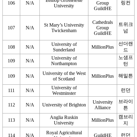
Bishop Grosseteste
링컨
106
N/A
Group
University
GuildHE
Cathedrals
트위크
St Mary’s University
107
N/A
Group
Twickenham
넘
GuildHE
선더랜
University of
108
N/A
MillionPlus
Sunderland
드
노샘프
University of
109
N/A
Northampton
턴
University of the West
해밀튼
109
N/A
MillionPlus
of Scotland
University of
런던
111
N/A
Westminster
브라이
University
112
N/A
University of Brighton
Alliance
튼
캠브리
Anglia Ruskin
113
N/A
MillionPlus
University
지
Royal Agricultural
런던
114
N/A
GuildHE