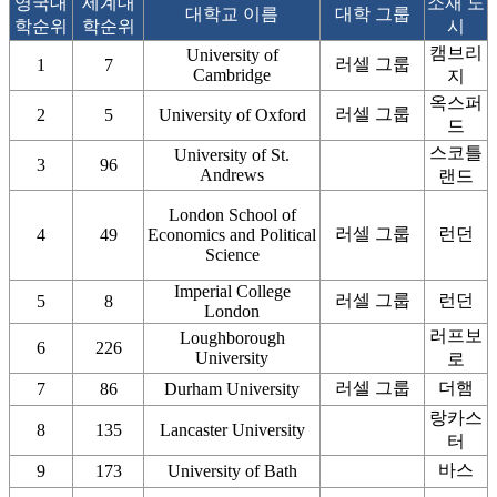
영국대
세계대
소재 도
대학교 이름
대학 그룹
학순위
학순위
시
캠브리
University of
러셀 그룹
1
7
Cambridge
지
옥스퍼
러셀 그룹
2
5
University of Oxford
드
스코틀
University of St.
3
96
Andrews
랜드
London School of
러셀 그룹
런던
4
49
Economics and Political
Science
Imperial College
러셀 그룹
런던
5
8
London
러프보
Loughborough
6
226
University
로
러셀 그룹
더햄
7
86
Durham University
랑카스
8
135
Lancaster University
터
바스
9
173
University of Bath