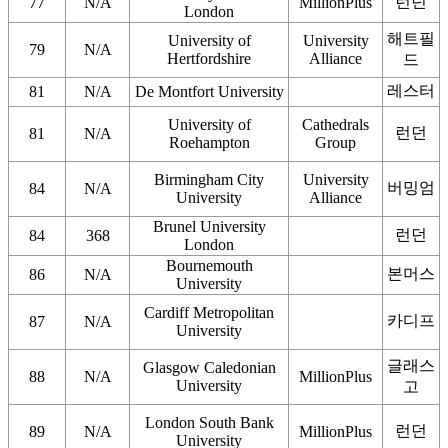
런던
77
N/A
MillionPlus
London
해트필
University of
University
79
N/A
Hertfordshire
Alliance
드
레스터
81
N/A
De Montfort University
University of
Cathedrals
런던
81
N/A
Roehampton
Group
Birmingham City
University
버밍엄
84
N/A
University
Alliance
Brunel University
런던
84
368
London
Bournemouth
본머스
86
N/A
University
Cardiff Metropolitan
카디프
87
N/A
University
글래스
Glasgow Caledonian
88
N/A
MillionPlus
University
고
London South Bank
런던
89
N/A
MillionPlus
University